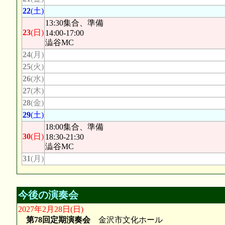
22
(土)
13:30集合、準備
23
(日)
14:00-17:00
澁谷MC
24
(月)
25
(火)
26
(水)
27
(木)
28
(金)
29
(土)
18:00集合、準備
30
(日)
18:30-21:30
澁谷MC
31
(月)
今後の演奏会
2027年2月28日(日)
第78回定期演奏会
金沢市文化ホール